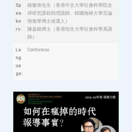
Sp
鍾樂偉先生（香港中文大學社會科學院全
ea
球研究課程助理講師、韓國翰林大學言論
ke
情報學博士候選人）
rs:
陳嘉銘博士（香港恒生大學社會科學系講
師）
La
Cantonese
ng
ua
ge: