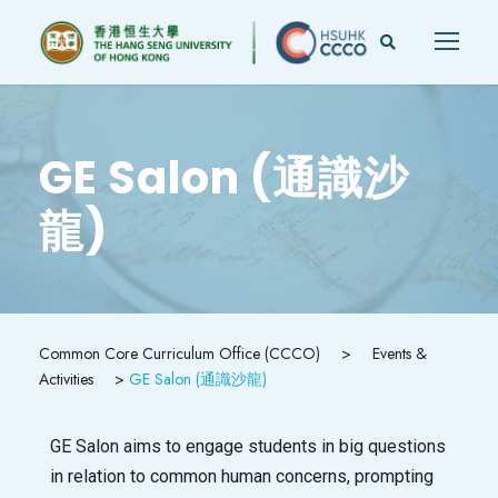
GE Salon (通識沙
龍)
Common Core Curriculum Office (CCCO)
>
Events &
Activities
>
GE Salon (通識沙龍)
GE Salon aims to engage students in big questions
in relation to common human concerns, prompting