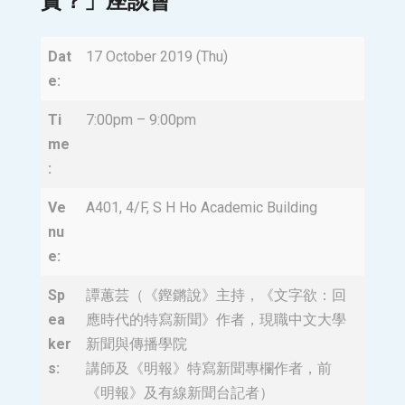
實？」座談會
Dat
17 October 2019 (Thu)
e:
Ti
7:00pm – 9:00pm
me
:
Ve
A401, 4/F, S H Ho Academic Building
nu
e:
Sp
譚蕙芸（《鏗鏘說》主持，《文字欲：回
ea
應時代的特寫新聞》作者，現職中文大學
ker
新聞與傳播學院
s:
講師及《明報》特寫新聞專欄作者，前
《明報》及有線新聞台記者）